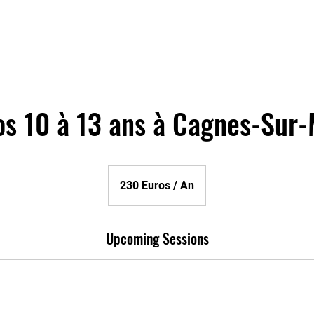
Accueil
Le Club
Horaires
Tarifs
Galerie
St
s 10 à 13 ans à Cagnes-Sur
230
Euros
230 Euros / An
/
An
Upcoming Sessions