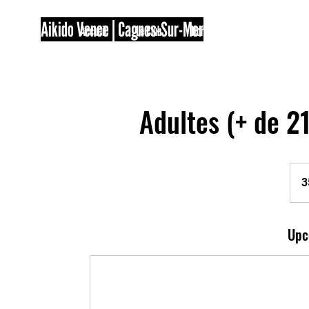
Aikido Vence | Cagnes-Sur-Mer
Accueil
Le Club
Horaires
Tarifs
Ga
Adultes (+ de 2
350
Euros
3
/
An
Upc